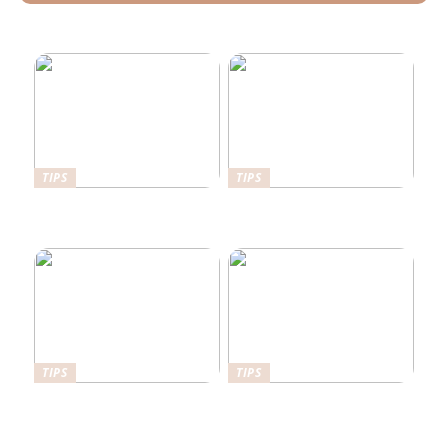
Lokale tømreres råd til at
bygge bæredygtigt i Vejle
TIPS
TIPS
Her er det en fordel at have
Det kan stabilgrus bruges
en sikkerhedsdør
til
TIPS
TIPS
Sådan kan du forbedre din
Hvorfor bør man hyre en
have
byggesagkyndig til
byggetilsyn?