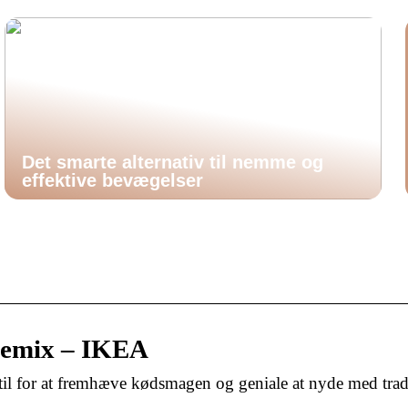
Det smarte alternativ til nemme og
effektive bevægelser
mix – IKEA
il for at fremhæve kødsmagen og geniale at nyde med tradi