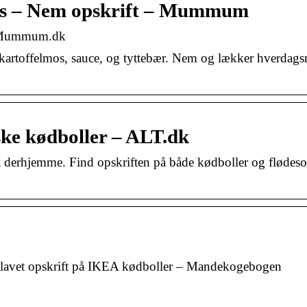
os – Nem opskrift – Mummum
– Mummum.dk
artoffelmos, sauce, og tyttebær. Nem og lækker hverdags
ske kødboller – ALT.dk
EA derhjemme. Find opskriften på både kødboller og flødeso
melavet opskrift på IKEA kødboller – Mandekogebogen