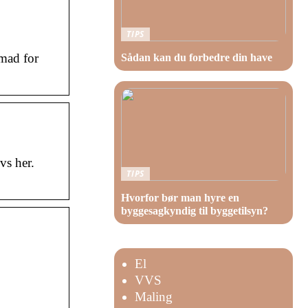
TIPS
mad for
Sådan kan du forbedre din have
vs her.
TIPS
Hvorfor bør man hyre en
byggesagkyndig til byggetilsyn?
El
VVS
Maling