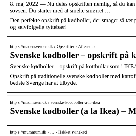
8. maj 2022 — Nu deles opskriften nemlig, så du kan
sovsen. Du starter med at smelte smørret …
Den perfekte opskrift på kødboller, der smager så tæt
og selvfølgelig tyttebær!
http s://madensverden.dk › Opskrifter › Aftensmad
Svenske kødboller – opskrift på 
Svenske kødboller – opskrift på köttbullar som i IK
Opskrift på traditionelle svenske kødboller med kart
bedste Sverige har at tilbyde.
http s://madmusen.dk › svenske-koedboller-a-la-ikea
Svenske kødboller (a la Ikea) –
http s://mummum.dk › … › Hakket svinekød