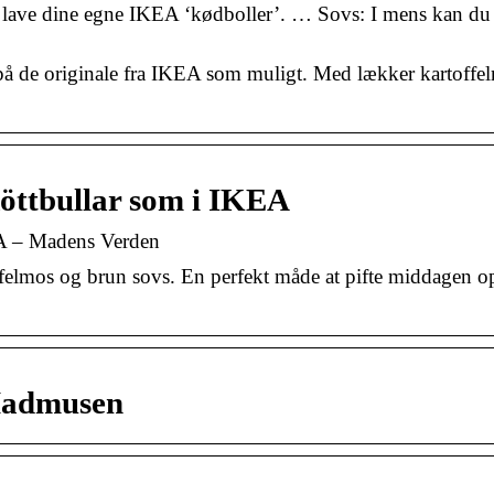
 lave dine egne IKEA ‘kødboller’. … Sovs: I mens kan du
 på de originale fra IKEA som muligt. Med lækker kartoffe
köttbullar som i IKEA
EA – Madens Verden
offelmos og brun sovs. En perfekt måde at pifte middagen 
 Madmusen