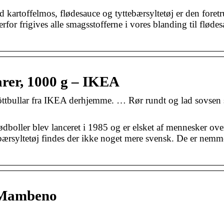
felmos, flødesauce og tyttebærsyltetøj er den foretru
for frigives alle smagsstofferne i vores blanding til flødes
er, 1000 g – IKEA
köttbullar fra IKEA derhjemme. … Rør rundt og lad sovsen
ller blev lanceret i 1985 og er elsket af mennesker over
bærsyltetøj findes der ikke noget mere svensk. De er nemm
 Mambeno