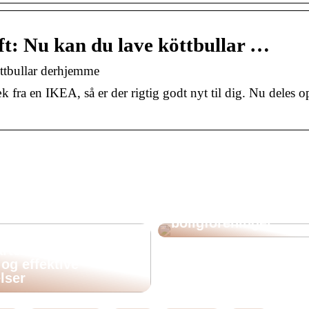
ft: Nu kan du lave köttbullar …
öttbullar derhjemme
 fra en IKEA, så er der rigtig godt nyt til dig. Nu deles o
En guide til at finde 
rigtige renoveringsfi
boligforeninger
te alternativ til
g effektive
lser