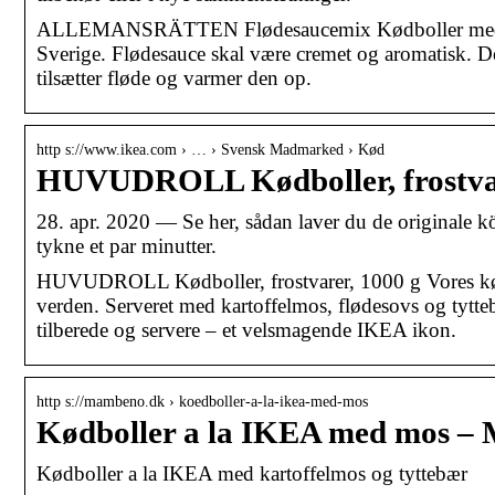
ALLEMANSRÄTTEN Flødesaucemix Kødboller med kartof
Sverige. Flødesauce skal være cremet og aromatisk. Der
tilsætter fløde og varmer den op.
http s://www.ikea.com › … › Svensk Madmarked › Kød
HUVUDROLL Kødboller, frostvar
28. apr. 2020 — Se her, sådan laver du de originale 
tykne et par minutter.
HUVUDROLL Kødboller, frostvarer, 1000 g Vores kødbo
verden. Serveret med kartoffelmos, flødesovs og tytte
tilberede og servere – et velsmagende IKEA ikon.
http s://mambeno.dk › koedboller-a-la-ikea-med-mos
Kødboller a la IKEA med mos –
Kødboller a la IKEA med kartoffelmos og tyttebær