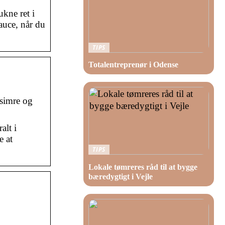
kne ret i
auce, når du
TIPS
Totalentreprenør i Odense
 simre og
alt i
e at
TIPS
Lokale tømreres råd til at bygge
bæredygtigt i Vejle