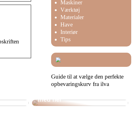
Maskiner
Værktøj
Materialer
Have
Interiør
Tips
pskriften
Guide til at vælge den perfekte
opbevaringskurv fra ilva
det
Skal du i gang med et større
rma til
erhvervsbyggeprojekt? Læs
med her