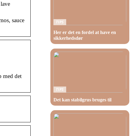
 lave
lmos, sauce
TIPS
Her er det en fordel at have en
sikkerhedsdør
op med det
TIPS
Det kan stabilgrus bruges til