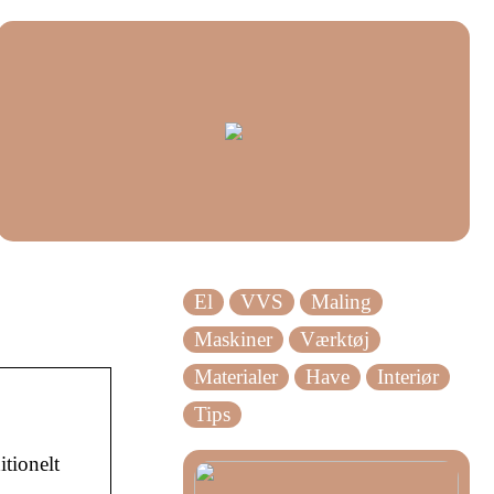
El
VVS
Maling
Maskiner
Værktøj
Materialer
Have
Interiør
Tips
tionelt