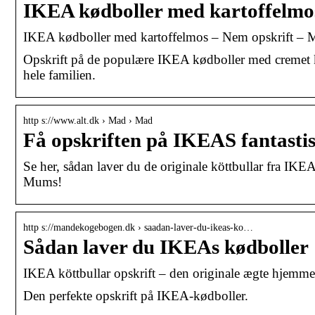
IKEA kødboller med kartoffelm
IKEA kødboller med kartoffelmos – Nem opskrift 
Opskrift på de populære IKEA kødboller med cremet k
hele familien.
http s://www.alt.dk › Mad › Mad
Få opskriften på IKEAS fantasti
Se her, sådan laver du de originale köttbullar fra IK
Mums!
http s://mandekogebogen.dk › saadan-laver-du-ikeas-ko…
Sådan laver du IKEAs kødboller
IKEA köttbullar opskrift – den originale ægte hjem
Den perfekte opskrift på IKEA-kødboller.