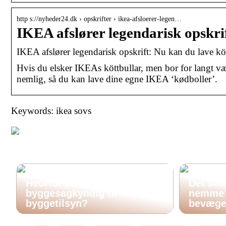
http s://nyheder24.dk › opskrifter › ikea-afsloerer-legen…
IKEA afslører legendarisk opskri
IKEA afslører legendarisk opskrift: Nu kan du lave k
Hvis du elsker IKEAs köttbullar, men bor for langt væk
nemlig, så du kan lave dine egne IKEA ‘kødboller’.
Keywords: ikea sovs
Hvorfor bør man hyre en
Det smar
byggesagkyndig til
nemme o
byggetilsyn?
bevæge