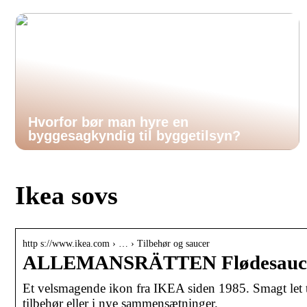
Hvorfor bør man hyre en
byggesagkyndig til byggetilsyn?
Ikea sovs
http s://www.ikea.com › … › Tilbehør og saucer
ALLEMANSRÄTTEN Flødesauce
Et velsmagende ikon fra IKEA siden 1985. Smagt let t
tilbehør eller i nye sammensætninger.