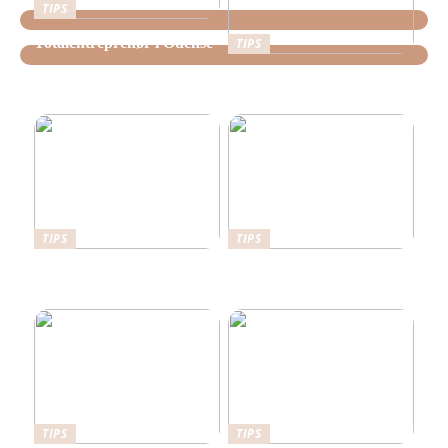
TIPS
Totalentreprenør i Odense
TIPS
Lokale tømreres råd til at
bygge bæredygtigt i Vejle
TIPS
TIPS
Her er det en fordel at have
Det kan stabilgrus bruges
en sikkerhedsdør
til
TIPS
TIPS