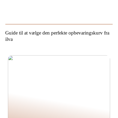
Sådan kan du forbedre din
Hvorfor bør man hyre en
have
byggesagkyndig til
byggetilsyn?
Guide til at vælge den perfekte opbevaringskurv fra
ilva