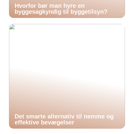
Hvorfor bør man hyre en
byggesagkyndig til byggetilsyn?
Det smarte alternativ til nemme og
effektive bevægelser