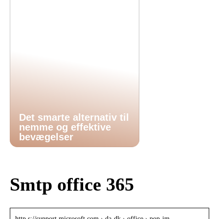
Det smarte alternativ til
nemme og effektive
bevægelser
Smtp office 365
http s://support.microsoft.com › da-dk › office › pop-im…