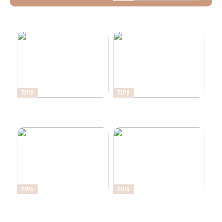
Lokale tømreres råd til at
bygge bæredygtigt i Vejle
TIPS
TIPS
Her er det en fordel at have
Det kan stabilgrus bruges
en sikkerhedsdør
til
TIPS
TIPS
Sådan kan du forbedre din
Hvorfor bør man hyre en
have
byggesagkyndig til