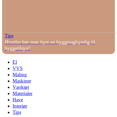
Tips
Hvorfor bør man hyre en byggesagkyndig til
byggetilsyn?
El
VVS
Maling
Maskiner
Værktøj
Materialer
Have
Interiør
Tips