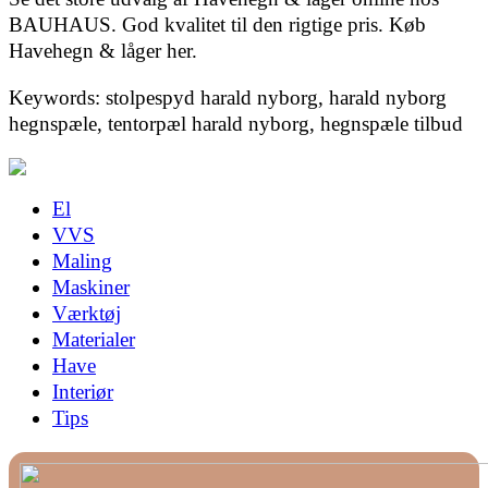
BAUHAUS. God kvalitet til den rigtige pris. Køb
Havehegn & låger her.
Keywords: stolpespyd harald nyborg, harald nyborg
hegnspæle, tentorpæl harald nyborg, hegnspæle tilbud
El
VVS
Maling
Maskiner
Værktøj
Materialer
Have
Interiør
Tips