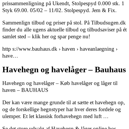
prissammenligning på Ukendt, Stolpespyd 0.000 stk. 1
Styk 69.00. 05/02 – 11/02. Stolpespyd. Jem & Fix.
Sammenlign tilbud og priser på stol. På Tilbudsugen.dk
finder du alle ugens aktuelle tilbud og tilbudsaviser på ét
samlet sted – klik her og spar penge nu!
http s://www.bauhaus.dk › haven › haveanlaegning ›
have…
Havehegn og havelåger – Bauhaus
Havehegn og havelåger – Køb havelåger og låger til
haven – BAUHAUS
Der kan være mange grunde til at sætte et havehegn op,
og de forskellige hegnstyper har hver deres fordele og
ulemper. Et let klassisk forhavehegn med luft …
Se det store udvalg af Havehegn & låger online hos