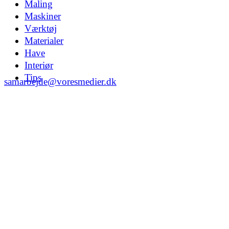
Maling
Maskiner
Værktøj
Materialer
Have
Interiør
Tips
samarbejde@voresmedier.dk