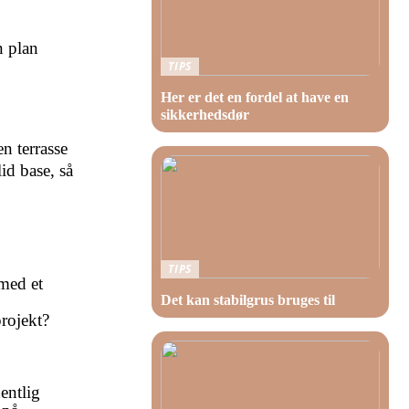
n plan
TIPS
Her er det en fordel at have en
sikkerhedsdør
n terrasse
id base, så
TIPS
med et
Det kan stabilgrus bruges til
rojekt?
entlig