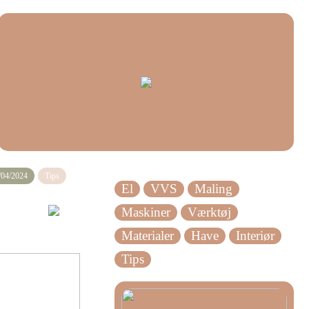
/04/2024
Tips
El
VVS
Maling
Maskiner
Værktøj
Materialer
Have
Interiør
Tips