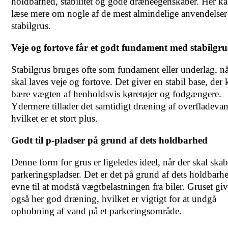
holdbarhed, stabilitet og gode dræneegenskaber. Her k
læse mere om nogle af de mest almindelige anvendelser
stabilgrus.
Veje og fortove får et godt fundament med stabilgru
Stabilgrus bruges ofte som fundament eller underlag, nå
skal laves veje og fortove. Det giver en stabil base, der 
bære vægten af ​​henholdsvis køretøjer og fodgængere.
Ydermere tillader det samtidigt dræning af overfladeva
hvilket er et stort plus.
Godt til p-pladser på grund af dets holdbarhed
Denne form for grus er ligeledes ideel, når der skal ska
parkeringspladser. Det er det på grund af dets holdbarh
evne til at modstå vægtbelastningen fra biler. Gruset giv
også her god dræning, hvilket er vigtigt for at undgå
ophobning af vand på et parkeringsområde.