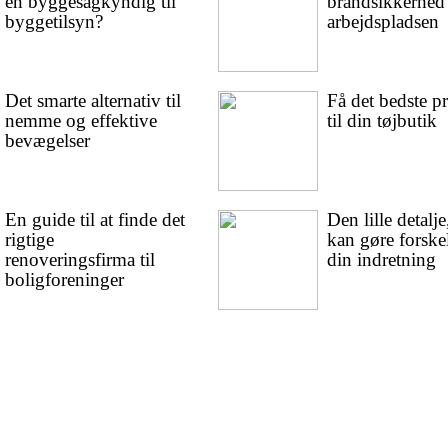
en byggesagkyndig til
brandsikkerhed
byggetilsyn?
arbejdspladsen
Det smarte alternativ til
Få det bedste 
nemme og effektive
til din tøjbutik
bevægelser
En guide til at finde det
Den lille detalje
rigtige
kan gøre forskel
renoveringsfirma til
din indretning
boligforeninger