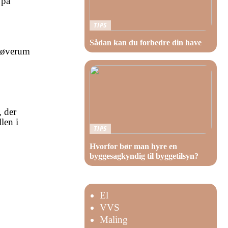
 på
TIPS
Sådan kan du forbedre din have
prøverum
, der
len i
TIPS
Hvorfor bør man hyre en
byggesagkyndig til byggetilsyn?
El
VVS
Maling