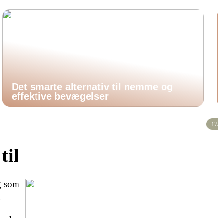
Det smarte alternativ til nemme og
effektive bevægelser
17
til
og som
g