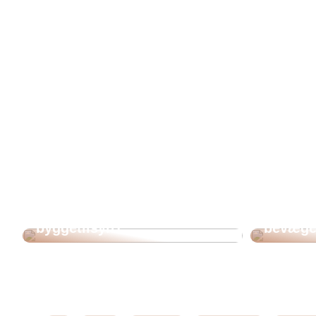
Hvorfor bør man hyre en
Det smar
byggesagkyndig til
nemme o
byggetilsyn?
bevæge