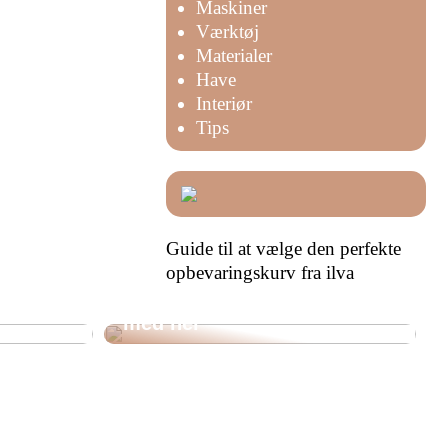
Maskiner
Værktøj
Materialer
Have
Interiør
Tips
Guide til at vælge den perfekte
opbevaringskurv fra ilva
det
Skal du i gang med et større
rma til
erhvervsbyggeprojekt? Læs
med her