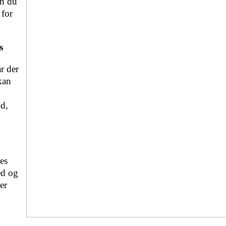
an du
 for
s
r der
kan
nd,
bes
ed og
er