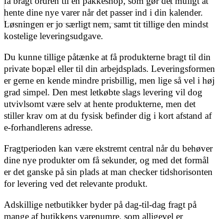
få bragt ordren til en pakkeshop, som gør det muligt at
hente dine nye varer når det passer ind i din kalender.
Løsningen er jo særligt nem, samt tit tillige den mindst
kostelige leveringsudgave.
Du kunne tillige påtænke at få produkterne bragt til din
private bopæl eller til din arbejdsplads. Leveringsformen
er gerne en kende mindre prisbillig, men lige så vel i høj
grad simpel. Den mest letkøbte slags levering vil dog
utvivlsomt være selv at hente produkterne, men det
stiller krav om at du fysisk befinder dig i kort afstand af
e-forhandlerens adresse.
Fragtperioden kan være ekstremt central når du behøver
dine nye produkter om få sekunder, og med det formål
er det ganske på sin plads at man checker tidshorisonten
for levering ved det relevante produkt.
Adskillige netbutikker byder på dag-til-dag fragt på
mange af butikkens varenumre, som alligevel er