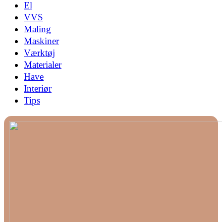
El
VVS
Maling
Maskiner
Værktøj
Materialer
Have
Interiør
Tips