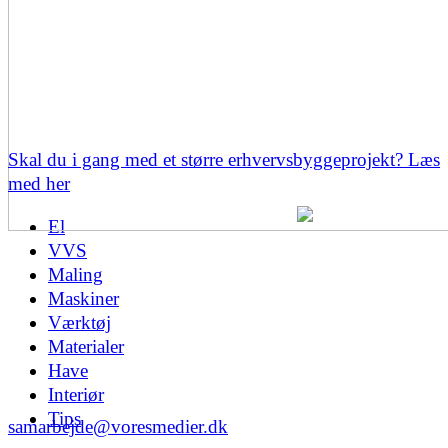
Skal du i gang med et større erhvervsbyggeprojekt? Læs
med her
El
VVS
Maling
Maskiner
Værktøj
Materialer
Have
Interiør
Tips
samarbejde@voresmedier.dk