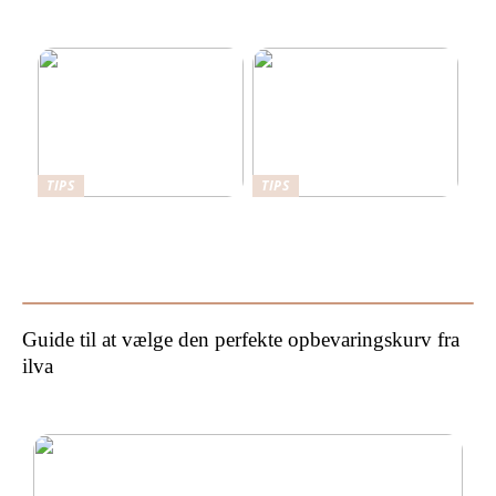
Her er det en fordel at have
Det kan stabilgrus bruges
en sikkerhedsdør
til
TIPS
TIPS
Sådan kan du forbedre din
Hvorfor bør man hyre en
have
byggesagkyndig til
byggetilsyn?
Guide til at vælge den perfekte opbevaringskurv fra
ilva