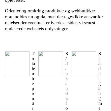
oplevelser.
Orientering omkring produkter og webbutikker
opretholdes nu og da, men der tages ikke ansvar for
rettelser der eventuelt er iværksat siden vi senest
opdaterede websitets oplysninger.
T
S
S
o
å
k
ta
d
al
le
a
d
n
n
u
tr
k
i
e
a
g
p
n
a
re
d
n
n
u
g
ø
f
m
r
o
e