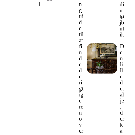
l
n
di
g
n
ui
tø
d
jb
e
ut
til
ik
at
fi
D
n
e
d
n
e
li
d
ll
et
e
ri
d
gt
et
ig
al
e
je
re
,
n
d
o
er
v
k
er
a