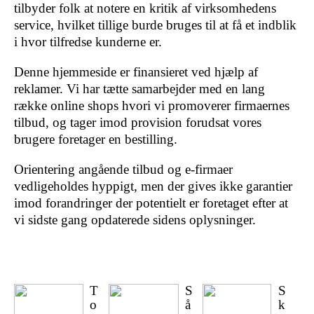
tilbyder folk at notere en kritik af virksomhedens
service, hvilket tillige burde bruges til at få et indblik
i hvor tilfredse kunderne er.
Denne hjemmeside er finansieret ved hjælp af
reklamer. Vi har tætte samarbejder med en lang
række online shops hvori vi promoverer firmaernes
tilbud, og tager imod provision forudsat vores
brugere foretager en bestilling.
Orientering angående tilbud og e-firmaer
vedligeholdes hyppigt, men der gives ikke garantier
imod forandringer der potentielt er foretaget efter at
vi sidste gang opdaterede sidens oplysninger.
T
S
S
o
å
k