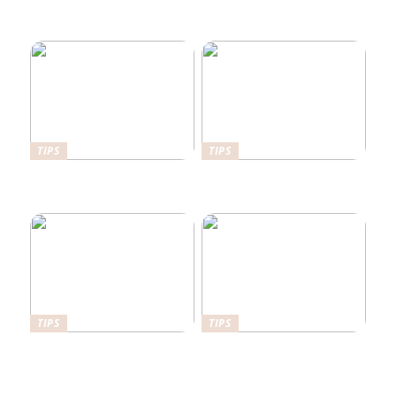
Lokale tømreres råd til at
bygge bæredygtigt i Vejle
TIPS
TIPS
Her er det en fordel at have
Det kan stabilgrus bruges
en sikkerhedsdør
til
TIPS
TIPS
Sådan kan du forbedre din
Hvorfor bør man hyre en
have
byggesagkyndig til
byggetilsyn?